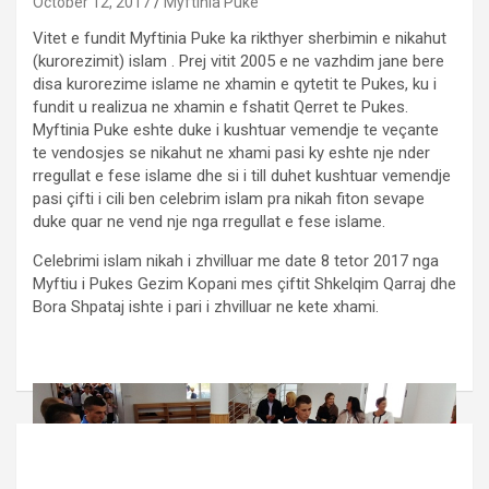
October 12, 2017
Myftinia Puke
Vitet e fundit Myftinia Puke ka rikthyer sherbimin e nikahut
(kurorezimit) islam . Prej vitit 2005 e ne vazhdim jane bere
disa kurorezime islame ne xhamin e qytetit te Pukes, ku i
fundit u realizua ne xhamin e fshatit Qerret te Pukes.
Myftinia Puke eshte duke i kushtuar vemendje te veçante
te vendosjes se nikahut ne xhami pasi ky eshte nje nder
rregullat e fese islame dhe si i till duhet kushtuar vemendje
pasi çifti i cili ben celebrim islam pra nikah fiton sevape
duke quar ne vend nje nga rregullat e fese islame.
Celebrimi islam nikah i zhvilluar me date 8 tetor 2017 nga
Myftiu i Pukes Gezim Kopani mes çiftit Shkelqim Qarraj dhe
Bora Shpataj ishte i pari i zhvilluar ne kete xhami.
Post
navigation