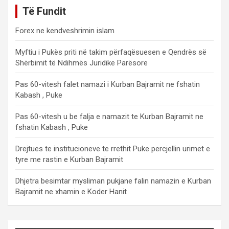
Të Fundit
Forex ne kendveshrimin islam
Myftiu i Pukës priti në takim përfaqësuesen e Qendrës së
Shërbimit të Ndihmës Juridike Parësore
Pas 60-vitesh falet namazi i Kurban Bajramit ne fshatin
Kabash , Puke
Pas 60-vitesh u be falja e namazit te Kurban Bajramit ne
fshatin Kabash , Puke
Drejtues te institucioneve te rrethit Puke percjellin urimet e
tyre me rastin e Kurban Bajramit
Dhjetra besimtar mysliman pukjane falin namazin e Kurban
Bajramit ne xhamin e Koder Hanit