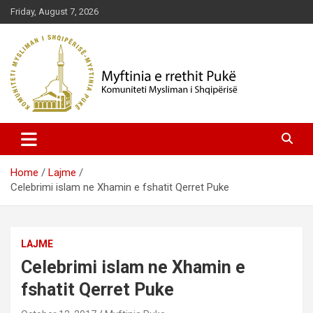
Skip
Friday, August 7, 2026
to
content
Komuniteti Mysliman i Shqipërisë
Myftinia Pukë | Faqja Zyrtare
Home
Lajme
Celebrimi islam ne Xhamin e fshatit Qerret Puke
LAJME
Celebrimi islam ne Xhamin e
fshatit Qerret Puke