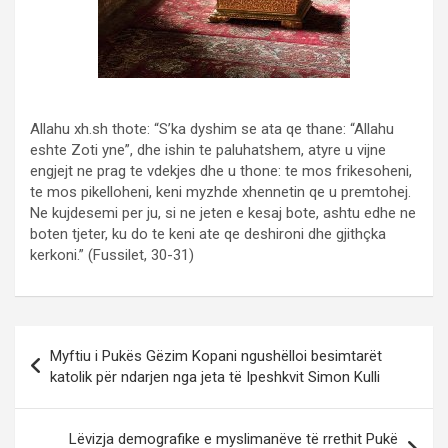
Allahu xh.sh thote: “S’ka dyshim se ata qe thane: “Allahu
eshte Zoti yne”, dhe ishin te paluhatshem, atyre u vijne
engjejt ne prag te vdekjes dhe u thone: te mos frikesoheni,
te mos pikelloheni, keni myzhde xhennetin qe u premtohej.
Ne kujdesemi per ju, si ne jeten e kesaj bote, ashtu edhe ne
boten tjeter, ku do te keni ate qe deshironi dhe gjithçka
kerkoni.” (Fussilet, 30-31)
Post
Myftiu i Pukës Gëzim Kopani ngushëlloi besimtarët
navigation
katolik për ndarjen nga jeta të Ipeshkvit Simon Kulli
Lëvizja demografike e myslimanëve të rrethit Pukë