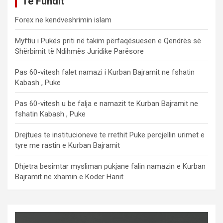
Të Fundit
Forex ne kendveshrimin islam
Myftiu i Pukës priti në takim përfaqësuesen e Qendrës së
Shërbimit të Ndihmës Juridike Parësore
Pas 60-vitesh falet namazi i Kurban Bajramit ne fshatin
Kabash , Puke
Pas 60-vitesh u be falja e namazit te Kurban Bajramit ne
fshatin Kabash , Puke
Drejtues te institucioneve te rrethit Puke percjellin urimet e
tyre me rastin e Kurban Bajramit
Dhjetra besimtar mysliman pukjane falin namazin e Kurban
Bajramit ne xhamin e Koder Hanit