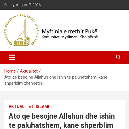
Skip
Friday, August 7, 2026
to
content
Komuniteti Mysliman i Shqipërisë
Myftinia Pukë | Faqja Zyrtare
Home
Aktualitet
Ato qe besojne Allahun dhe ishin te paluhatshem, kane
shperblim xhennetin !
AKTUALITET
ISLAMI
Ato qe besojne Allahun dhe ishin
te paluhatshem, kane shperblim