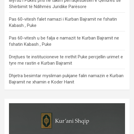
Myftiu i Pukës priti në takim përfaqësuesen e Qendrës së
Shërbimit të Ndihmës Juridike Parësore
Pas 60-vitesh falet namazi i Kurban Bajramit ne fshatin
Kabash , Puke
Pas 60-vitesh u be falja e namazit te Kurban Bajramit ne
fshatin Kabash , Puke
Drejtues te institucioneve te rrethit Puke percjellin urimet e
tyre me rastin e Kurban Bajramit
Dhjetra besimtar mysliman pukjane falin namazin e Kurban
Bajramit ne xhamin e Koder Hanit