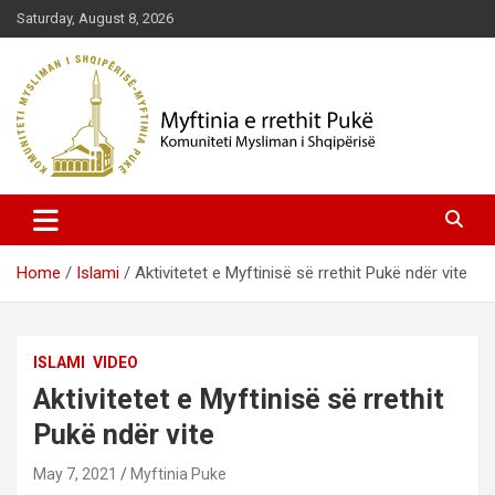
Skip
Saturday, August 8, 2026
to
content
Komuniteti Mysliman i Shqipërisë
Myftinia Pukë | Faqja Zyrtare
Home
Islami
Aktivitetet e Myftinisë së rrethit Pukë ndër vite
ISLAMI
VIDEO
Aktivitetet e Myftinisë së rrethit
Pukë ndër vite
May 7, 2021
Myftinia Puke