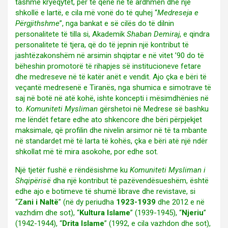
tashmë kryeqytet, për të qenë në të ardhmen dhe një
shkollë e lartë, e cila më vonë do të quhej “
Medreseja e
Përgjithshme
”, nga bankat e së cilës do të dilnin
personalitete të tilla si, Akademik
Shaban Demiraj
, e qindra
personalitete të tjera, që do të jepnin një kontribut të
jashtëzakonshëm në arsimin shqiptar e në vitet ’90 do të
bëheshin promotorë të rihapjes së institucioneve fetare
dhe medreseve në të katër anët e vendit. Ajo çka e bëri të
veçantë medresenë e Tiranës, nga shumica e simotrave të
saj në botë në atë kohë, ishte koncepti i mësimdhënies në
to.
Komuniteti Mysliman
gërshetoi në Medrese së bashku
me lëndët fetare edhe ato shkencore dhe bëri përpjekjet
maksimale, që profilin dhe nivelin arsimor në të ta mbante
në standardet më të larta të kohës, çka e bëri atë një ndër
shkollat më të mira asokohe, por edhe sot.
Një tjetër fushë e rëndësishme ku
Komuniteti Mysliman i
Shqipërisë
dha një kontribut të pazëvendësueshëm, është
edhe ajo e botimeve të shumë librave dhe revistave, si
“Z
ani i Naltë
” (në dy periudha
1923-1939
dhe 2012 e në
vazhdim dhe sot), “
Kultura Islame
” (1939-1945), “
Njeriu
”
(1942-1944), “
Drita Islame
” (1992, e cila vazhdon dhe sot),