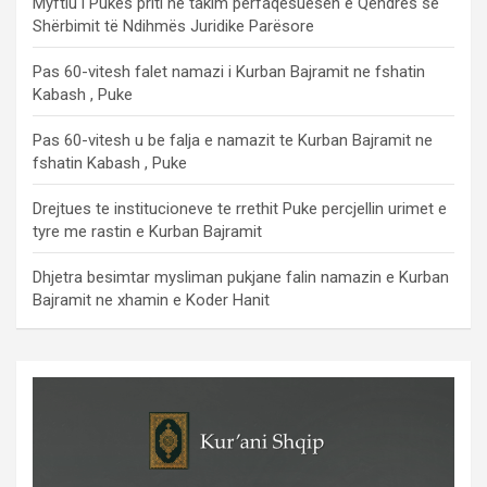
Myftiu i Pukës priti në takim përfaqësuesen e Qendrës së
Shërbimit të Ndihmës Juridike Parësore
Pas 60-vitesh falet namazi i Kurban Bajramit ne fshatin
Kabash , Puke
Pas 60-vitesh u be falja e namazit te Kurban Bajramit ne
fshatin Kabash , Puke
Drejtues te institucioneve te rrethit Puke percjellin urimet e
tyre me rastin e Kurban Bajramit
Dhjetra besimtar mysliman pukjane falin namazin e Kurban
Bajramit ne xhamin e Koder Hanit