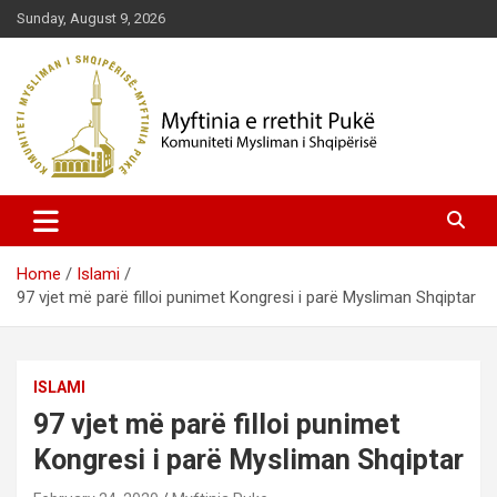
Skip
Sunday, August 9, 2026
to
content
Komuniteti Mysliman i Shqipërisë
Myftinia Pukë | Faqja Zyrtare
Home
Islami
97 vjet më parë filloi punimet Kongresi i parë Mysliman Shqiptar
ISLAMI
97 vjet më parë filloi punimet
Kongresi i parë Mysliman Shqiptar