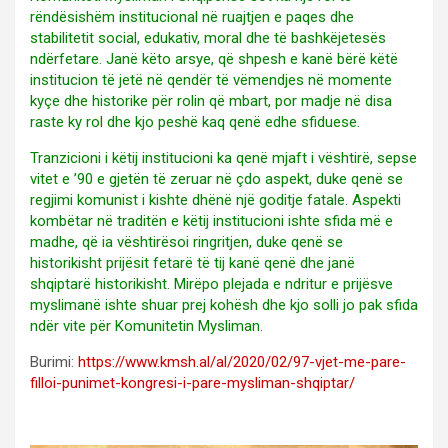
rëndësishëm institucional në ruajtjen e paqes dhe
stabilitetit social, edukativ, moral dhe të bashkëjetesës
ndërfetare. Janë këto arsye, që shpesh e kanë bërë këtë
institucion të jetë në qendër të vëmendjes në momente
kyçe dhe historike për rolin që mbart, por madje në disa
raste ky rol dhe kjo peshë kaq qenë edhe sfiduese.
Tranzicioni i këtij institucioni ka qenë mjaft i vështirë, sepse
vitet e ’90 e gjetën të zeruar në çdo aspekt, duke qenë se
regjimi komunist i kishte dhënë një goditje fatale. Aspekti
kombëtar në traditën e këtij institucioni ishte sfida më e
madhe, që ia vështirësoi ringritjen, duke qenë se
historikisht prijësit fetarë të tij kanë qenë dhe janë
shqiptarë historikisht. Mirëpo plejada e ndritur e prijësve
myslimanë ishte shuar prej kohësh dhe kjo solli jo pak sfida
ndër vite për Komunitetin Mysliman.
Burimi:
https://www.kmsh.al/al/2020/02/97-vjet-me-pare-
filloi-punimet-kongresi-i-pare-mysliman-shqiptar/