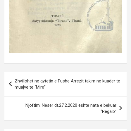
Post
Zhvillohet ne qytetin e Fushe Arrezit takim ne kuader te
navigation
muajve te “Mire”
Njoftim: Neser dt.27.2.2020 eshte nata e bekuar
“Regaib”