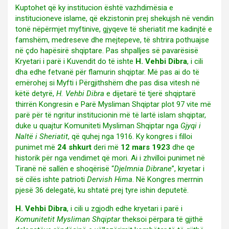
Kuptohet që ky institucion është vazhdimësia e
institucioneve islame, që ekzistonin prej shekujsh në vendin
tonë nëpërmjet myftinive, gjyqeve të sheriatit me kadinjtë e
famshëm, medreseve dhe mejtepeve, të shtrira pothuajse
në çdo hapësirë shqiptare. Pas shpalljes së pavarësisë
Kryetari i parë i Kuvendit do të ishte
H. Vehbi Dibra
, i cili
dha edhe fetvanë për flamurin shqiptar. Më pas ai do të
emërohej si Myfti i Përgjithshëm dhe pas disa vitesh në
këtë detyrë,
H. Vehbi Dibra
e dijetarë të tjerë shqiptarë
thirrën Kongresin e Parë Mysliman Shqiptar plot 97 vite më
parë për të ngritur institucionin më të lartë islam shqiptar,
duke u quajtur Komuniteti Mysliman Shqiptar nga
Gjyqi i
Naltë i Sheriatit
, që quhej nga 1916. Ky kongres i filloi
punimet më
24 shkurt
deri më
12 mars 1923
dhe qe
historik për nga vendimet që mori. Ai i zhvilloi punimet në
Tiranë në sallën e shoqërisë “
Djelmnia Dibrane
”, kryetar i
së cilës ishte patrioti
Dervish Hima
. Në Kongres merrnin
pjesë 36 delegatë, ku shtatë prej tyre ishin deputetë.
H. Vehbi Dibra
, i cili u zgjodh edhe kryetari i parë i
Komunitetit Mysliman Shqiptar
theksoi përpara të gjithë