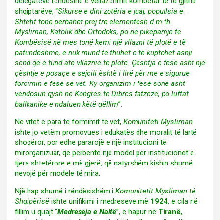
delegatëve rëndësinë e vëllazërimit kombëtar të të gjithë
shqiptarëve, “
Sikurse e dini zotëria e juaj, popullsia e
Shtetit tonë përbahet prej tre elementësh d.m.th.
Mysliman, Katolik dhe Ortodoks, po në pikëpamje të
Kombësisë në mes tonë kemi një vllazni të plotë e të
patundëshme, e nuk mund të thuhet e të kuptohet asnji
send që e tund atë vllaznie të plotë. Çështja e fesë asht një
çështje e posaçe e sejcili është i lirë për me e sigurue
forcimin e fesë së vet. Ky organizim i fesë sonë asht
vendosun qysh në Kongres të Dibrës fatzezë, po luftat
ballkanike e ndaluen këtë qëllim
”.
Në vitet e para të formimit të vet,
Komuniteti Mysliman
ishte jo vetëm promovues i edukatës dhe moralit të lartë
shoqëror, por edhe pararojë e një institucioni të
mirorganizuar, që përbënte një model për institucionet e
tjera shtetërore e më gjerë, që natyrshëm kishin shumë
nevojë për modele të mira.
Një hap shumë i rëndësishëm i
Komunitetit Mysliman të
Shqipërisë
ishte unifikimi i medreseve më
1924
, e cila në
fillim u quajt “
Medreseja e Naltë
”, e hapur në
Tiranë
,