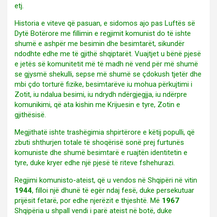
etj.
Historia e viteve që pasuan, e sidomos ajo pas Luftës së
Dytë Botërore me fillimin e regjimit komunist do të ishte
shumë e ashpër me besimin dhe besimtarët, sikundër
ndodhte edhe me të gjithë shqiptarët. Vuajtjet u bënë pjesë
e jetës së komunitetit më të madh në vend për më shumë
se gjysmë shekulli, sepse më shumë se çdokush tjetër dhe
mbi çdo torturë fizike, besimtarëve iu mohua përkujtimi i
Zotit, iu ndalua besimi, iu ndrydh ndërgjegjja, iu ndërpre
komunikimi, që ata kishin me Krijuesin e tyre, Zotin e
gjithësisë.
Megjithatë ishte trashëgimia shpirtërore e këtij populli, që
zbuti shthurjen totale të shoqërisë sonë prej furtunës
komuniste dhe shumë besimtarë e ruajtën identitetin e
tyre, duke kryer edhe një pjesë të riteve fshehurazi.
Regjimi komunisto-ateist, që u vendos në Shqipëri në vitin
1944
, filloi një dhunë të egër ndaj fesë, duke persekutuar
prijësit fetarë, por edhe njerëzit e thjeshtë. Më
1967
Shqipëria u shpall vendi i parë ateist në botë, duke