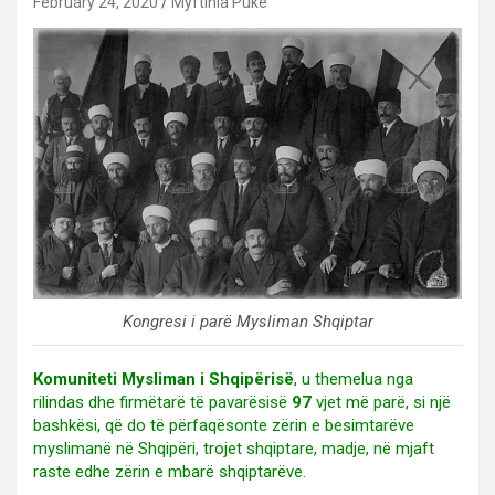
February 24, 2020
Myftinia Puke
Kongresi i parë Mysliman Shqiptar
Komuniteti Mysliman i Shqipërisë
, u themelua nga
rilindas dhe firmëtarë të pavarësisë
97
vjet më parë, si një
bashkësi, që do të përfaqësonte zërin e besimtarëve
myslimanë në Shqipëri, trojet shqiptare, madje, në mjaft
raste edhe zërin e mbarë shqiptarëve.