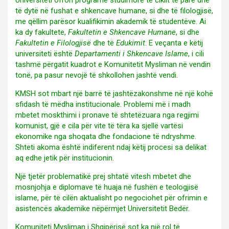
Universiteti ofron programe studimore të ciklit të parë dhe
të dytë në fushat e shkencave humane, si dhe të filologjisë,
me qëllim parësor kualifikimin akademik të studentëve. Ai
ka dy fakultete,
Fakultetin e Shkencave Humane
, si dhe
Fakultetin e Filologjisë
dhe të
Edukimit
. E veçanta e këtij
universiteti është
Departamenti i Shkencave Islame
, i cili
tashmë përgatit kuadrot e Komunitetit Mysliman në vendin
tonë, pa pasur nevojë të shkollohen jashtë vendi.
KMSH sot mbart një barrë të jashtëzakonshme në një kohë
sfidash të mëdha institucionale. Problemi më i madh
mbetet moskthimi i pronave të shtetëzuara nga regjimi
komunist, gjë e cila për vite të tëra ka sjellë vartësi
ekonomike nga shoqata dhe fondacione të ndryshme.
Shteti akoma është indiferent ndaj këtij procesi sa delikat
aq edhe jetik për institucionin.
Një tjetër problematikë prej shtatë vitesh mbetet dhe
mosnjohja e diplomave të huaja në fushën e teologjisë
islame, për të cilën aktualisht po negociohet për ofrimin e
asistencës akademike nëpërmjet Universitetit Bedër.
Komuniteti Mysliman i Shqipërisë sot ka një rol të