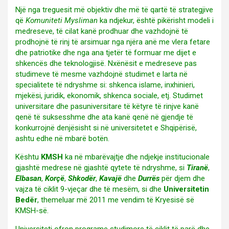
Një nga treguesit më objektiv dhe më të qartë të strategjive
që
Komuniteti Mysliman
ka ndjekur, është pikërisht modeli i
medreseve, të cilat kanë prodhuar dhe vazhdojnë të
prodhojnë të rinj të arsimuar nga njëra anë me vlera fetare
dhe patriotike dhe nga ana tjetër të formuar me dijet e
shkencës dhe teknologjisë. Nxënësit e medreseve pas
studimeve të mesme vazhdojnë studimet e larta në
specialitete të ndryshme si: shkenca islame, inxhinieri,
mjekësi, juridik, ekonomik, shkenca sociale, etj. Studimet
universitare dhe pasuniversitare të këtyre të rinjve kanë
qenë të suksesshme dhe ata kanë qenë në gjendje të
konkurrojnë denjësisht si në universitetet e Shqipërisë,
ashtu edhe në mbarë botën.
Kështu
KMSH
ka në mbarëvajtje dhe ndjekje institucionale
gjashtë medrese në gjashtë qytete të ndryshme, si
Tiranë
,
Elbasan
,
Korçë
,
Shkodër
,
Kavajë
dhe
Durrës
për djem dhe
vajza të ciklit 9-vjeçar dhe të mesëm, si dhe
Universitetin
Bedër
, themeluar më 2011 me vendim të Kryesisë së
KMSH-së.