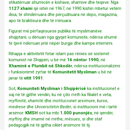
shkatërruar shumicën e kishave, xhamive dhe teqeve. Nga
1127 xhami
që ishin në 1967, në 1990 kishin mbetur vetëm
disa, të shndërruara dhe përçudnuara në depo, magazina,
apo të braktisura dhe të rrënuara.
Figurat më përfaqësuese publike të myslimanëve
shqiptarë, u dënuan nga gjyqet komuniste, ndërsa shumë
të tjerë ndërruan jetë nëpër burgje dhe kampe internimi.
Rihapja e aktivitetit fetar islam pas rënies së sistemit
komunist në Shqipëri, u bë më
16 nëntor 1990
, në
Xhaminë e Plumbit në Shkodër
, ndërsa institucionalizimi
i funksionimit zyrtar të
Komunitetit Mysliman
u bë në
janar të
vitit 1991
.
Sot,
Komuniteti Mysliman i Shqipërisë
ka institucionet e
saj në të gjithë vendin, ku në çdo rreth ka filialet e veta,
myftinitë
,
xhamitë
dhe
institucionet arsimore
,
kurse
,
medrese
dhe
Universitetin Bedër
, si institucioni më i lartë
arsimor.
KMSH
sot ka mbi
1.000 punonjës
, në qendër,
myftinj
dhe
imamë
në rrethe,
mësues
, si dhe staf
pedagogjik në të gjitha ciklet arsimore të tij.