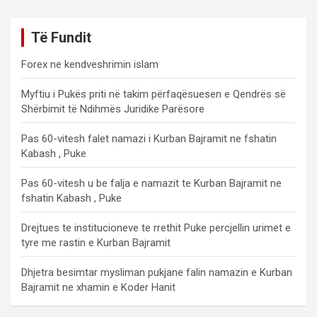
Të Fundit
Forex ne kendveshrimin islam
Myftiu i Pukës priti në takim përfaqësuesen e Qendrës së
Shërbimit të Ndihmës Juridike Parësore
Pas 60-vitesh falet namazi i Kurban Bajramit ne fshatin
Kabash , Puke
Pas 60-vitesh u be falja e namazit te Kurban Bajramit ne
fshatin Kabash , Puke
Drejtues te institucioneve te rrethit Puke percjellin urimet e
tyre me rastin e Kurban Bajramit
Dhjetra besimtar mysliman pukjane falin namazin e Kurban
Bajramit ne xhamin e Koder Hanit