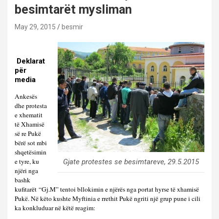
besimtarët mysliman
May 29, 2015
besmir
Deklarat
për
media
Ankesës
dhe protesta
e xhematit
të Xhamisë
së re Pukë
bërë sot mbi
shqetësimin
e tyre, ku
Gjate protestes se besimtareve, 29.5.2015
njëri nga
bashk
kufitarët
“Gj.M” tentoi bllokimin e njërës nga portat hyrse të xhamisë
Pukë. Në këto kushte Myftinia e rrethit Pukë ngriti një grup pune i cili
ka konkluduar në këtë reagim: