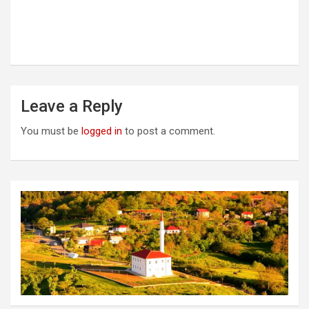
Vendimi i Keshillit te Bashkise
Puke viti 1993 per ndertimin e
xhamise Puke.
Leave a Reply
You must be
logged in
to post a comment.