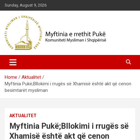
Skip
Sunday, August 9, 2026
to
content
Komuniteti Mysliman i Shqipërisë
Myftinia Pukë | Faqja Zyrtare
Home
Aktualitet
Myftinia Pukë;Bllokimi i rrugës së Xhamisë është akt që cenon
besimtarët mysliman
AKTUALITET
Myftinia Pukë;Bllokimi i rrugës së
Xhamisë është akt që cenon