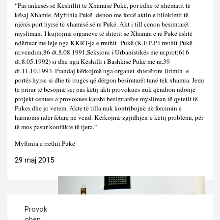
“Pas ankesës së Këshillit të Xhamisë Pukë, por edhe të xhematit të
kësaj Xhamie, Myftinia Pukë denon me forcë aktin e bllokimit të
njërës port hyrse të xhamisë së re Pukë. Akt i till cenon besimtarët
mysliman. I kujtojmë organeve të shtetit se Xhamia e re Pukë është
ndërtuar me leje nga KKRT-ja e rrethit Pukë (K.E.P.P i rrethit Pukë
nr.vendim;86 dt.8.08.1991,Seksioni i Urbanistikës me nr.prot;616
dt.8.05.1992) si dhe nga Këshilli i Bashkisë Pukë me nr.39
dt.11.10.1993. Prandaj kërkojmë nga organet shtetërore lirimin e
portës hyrse si dhe të rrugës që dërgon besimtarët tanë tek xhamia. Jemi
të prirur të besojmë se; pas këtij akti provokues nuk qëndron ndonjë
projekt cenues a provokues karshi besimtarëve mysliman të qytetit të
Pukes dhe jo vetem. Akte të tilla nuk kontribojnë në forcimin e
harmonis ndër fetare në vend. Kërkojmë zgjidhjen e këtij problemi, për
të mos pasur konflikte të tjera.”
Myftinia e rrethit Pukë
29 maj 2015
Post
Provok
navigation
ohen