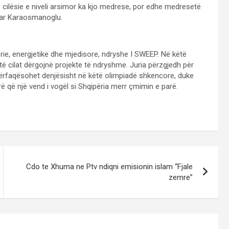
 cilësie e niveli arsimor ka kjo medrese, por edhe medresetë
onuar Karaosmanoglu.
erie, energjetike dhe mjedisore, ndryshe I SWEEP. Në këtë
të cilat dërgojnë projekte të ndryshme. Juria përzgjedh për
a përfaqësohet denjësisht në këtë olimpiadë shkencore, duke
arë që një vend i vogël si Shqipëria merr çmimin e parë.
Cdo te Xhuma ne Ptv ndiqni emisionin islam “Fjale
zemre”