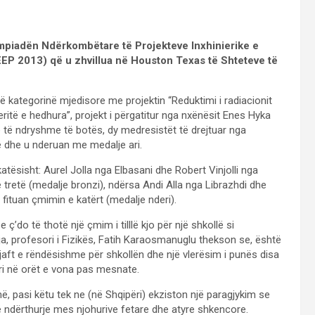
impiadën Ndërkombëtare të Projekteve Inxhinierike e
EP 2013) që u zhvillua në Houston Texas të Shteteve të
 kategorinë mjedisore me projektin “Reduktimi i radiacionit
eritë e hedhura”, projekt i përgatitur nga nxënësit Enes Hyka
të ndryshme të botës, dy medresistët të drejtuar nga
ë dhe u nderuan me medalje ari.
atësisht: Aurel Jolla nga Elbasani dhe Robert Vinjolli nga
 tretë (medalje bronzi), ndërsa Andi Alla nga Librazhdi dhe
fituan çmimin e katërt (medalje nderi).
e ç’do të thotë një çmim i tilllë kjo për një shkollë si
, profesori i Fizikës, Fatih Karaosmanuglu thekson se, është
jaft e rëndësishme për shkollën dhe një vlerësim i punës disa
eri në orët e vona pas mesnate.
pasi këtu tek ne (në Shqipëri) ekziston një paragjykim se
jë ndërthurje mes njohurive fetare dhe atyre shkencore.