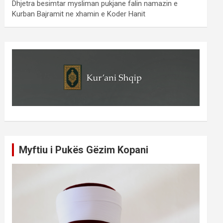
Dhjetra besimtar mysliman pukjane falin namazin e
Kurban Bajramit ne xhamin e Koder Hanit
Myftiu i Pukës Gëzim Kopani