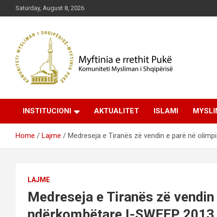
Skip
Saturday, August 8, 2026
to
content
Komuniteti Mysliman i Shqipërisë
Myftinia Pukë | Faqja
INSTITUCIONI
AKTUALITET
ISLAMI
MYSLI
Zyrtare
Home
Lajme
Medreseja e Tiranës zë vendin e parë në oli
LAJME
Medreseja e Tiranës zë vendin
ndërkombëtare I-SWEEP 2013