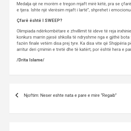
Medalja që ne morëm e tregon mjaft mirë këtë, pra se çfarë
e tjera. Ishte një vlerësim mjaft i lartë”, shprehet i emoci
Çfarë është I SWEEP?
Olimpiada ndërkombëtare e zhvillimit të ideve të reja inxhini
konkurs marrin pjesë shkolla të ndryshme nga e gjithë bota 
fazën finale vetëm disa prej tyre. Ka disa vite që Shqipëri
arritur deri çmimin e tretë dhe të katërt, por është hera e p
/Drita Islame/
Post
Njoftim: Neser eshte nata e pare e mire “Regaib”
navigation