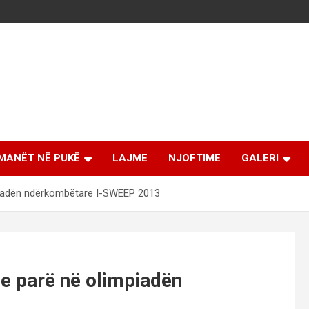
MANËT NË PUKË
LAJME
NJOFTIME
GALERI
mpiadën ndërkombëtare I-SWEEP 2013
 e parë në olimpiadën