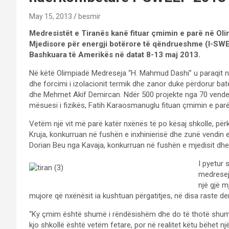
May 15, 2013
besmir
Medresistët e Tiranës kanë fituar çmimin e parë në Ol
Mjedisore për energji botërore të qëndrueshme (I-SWE
Bashkuara të Amerikës në datat 8-13 maj 2013.
Në këtë Olimpiadë Medreseja “H. Mahmud Dashi” u paraqit në
dhe forcimi i izolacionit termik dhe zanor duke përdorur bat
dhe Mehmet Akif Demircan. Ndër 500 projekte nga 70 vende 
mësuesi i fizikës, Fatih Karaosmanuglu fituan çmimin e par
Vetëm një vit më parë katër nxënës të po kësaj shkolle, përk
Kruja, konkurruan në fushën e inxhinierisë dhe zunë vendin e
Dorian Beu nga Kavaja, konkurruan në fushën e mjedisit dhe 
I pyetur s
medreseja
një gjë m
mujore që nxënësit ia kushtuan përgatitjes, në disa raste d
“Ky çmim është shumë i rëndësishëm dhe do të thotë shumë, 
kjo shkollë është vetëm fetare, por në realitet këtu bëhet n