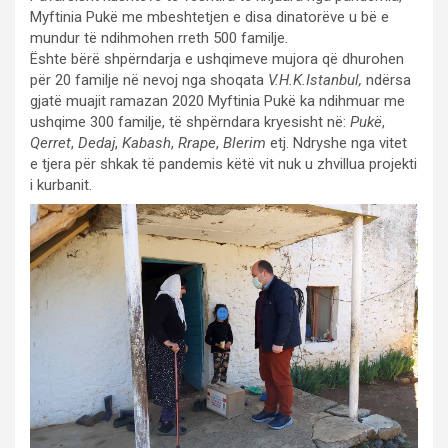
Myftinia Pukë me mbeshtetjen e disa dinatorëve u bë e
mundur të ndihmohen rreth 500 familje.
Ështe bërë shpërndarja e ushqimeve mujora që dhurohen
për 20 familje në nevoj nga shoqata
V.H.K.Istanbul,
ndërsa
gjatë muajit ramazan 2020 Myftinia Pukë ka ndihmuar me
ushqime 300 familje, të shpërndara kryesisht në:
Pukë
,
Qerret
,
Dedaj
,
Kabash
,
Rrape
,
Blerim
etj. Ndryshe nga vitet
e tjera për shkak të pandemis këtë vit nuk u zhvillua projekti
i kurbanit.