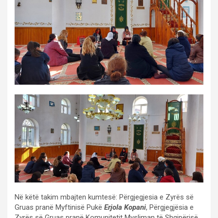
Në këtë takim mbajten kumtesë: Përgjegjesia e Zyrës së
Gruas pranë Myftinisë Pukë
Erjola Kopani
, Përgjegjësia e
Zyrës së Gruas pranë Komunitetit Mysliman të Shqipërisë