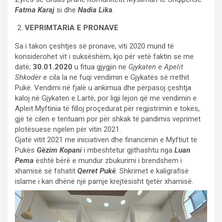
Fatma Karaj
si dhe
Nadia Lika
.
VEPRIMTARIA E PRONAVE
Sa i takon çeshtjes së pronave, viti 2020 mund të
konsiderohet vit i suksëshëm, kjo për vetë faktin se me
datë;
30.01.2020
u fitua gjygjin ne
Gjykaten e Apelit
Shkodër
e cila la ne fuqi vendimin e Gjykatës së rrethit
Pukë. Vendimi në fjalë u ankimua dhe përpasoj çeshtja
kaloj në Gjykaten e Lartë, por ligji lejon që me vendimin e
Apleit Myftinia të filloj proçedurat për regjistrimin e tokës,
gjë të cilen e tentuam por për shkak të pandimis veprimet
plotësuese ngelen për vitin 2021.
Gjatë vitit 2021 me iniciativen dhe financimin e Myftiut të
Pukës
Gëzim Kopani
i mbeshtetur gjithashtu nga
Luan
Pema
është bërë e mundur zbukurimi i brendshem i
xhamisë së fshatit
Qerret Pukë
. Shkrimet e kaligrafisë
islame i kan dhënë një pamje krejtësisht tjetër xhamisë.