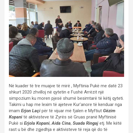
Në kuader të tre muajve të mirë , Myftinia Pukë me datë 23
shkurt 2020 zhvilloj në qytetin e Fushë Arrëzit një
simpozium ku moren pjesë shumë besimtarë të këtij qyteti.
Takimi u hap me lexim të ajeteve Kur’anore të kenduar nga
imam
Erjon Laçi
për të vijuar më fjalen e Myftiut
Gëzim
Kopani
të aktivisteve të Zyrës së Gruas pranë Myftinisë
Pukë si
Erjola Kopani
,
Aida Cina
,
Suada Ringaj
etj. Me këtë
rast u bë dhe zgjedhja e aktivisteve të reja që do të