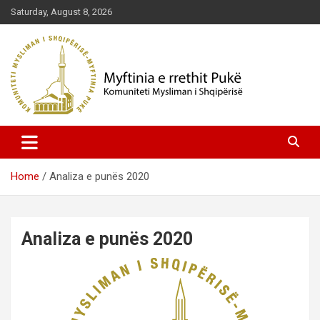
Skip
Saturday, August 8, 2026
to
content
Komuniteti Mysliman i Shqipërisë
Myftinia Pukë | Faqja Zyrtare
Home
Analiza e punës 2020
Analiza e punës 2020