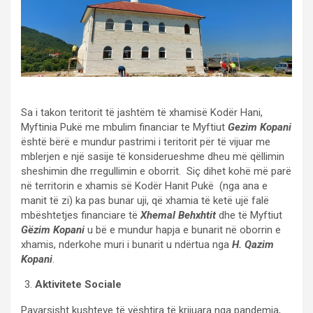
Sa i takon teritorit të jashtëm të xhamisë Kodër Hani,
Myftinia Pukë me mbulim financiar te Myftiut
Gezim Kopani
është bërë e mundur pastrimi i teritorit për të vijuar me
mblerjen e një sasije të konsiderueshme dheu më qëllimin
sheshimin dhe rregullimin e oborrit. Siç dihet kohë më parë
në territorin e xhamis së Kodër Hanit Pukë (nga ana e
manit të zi) ka pas bunar uji, që xhamia të ketë ujë falë
mbështetjes financiare të
Xhemal Behxhtit
dhe të Myftiut
Gëzim Kopani
u bë e mundur hapja e bunarit në oborrin e
xhamis, nderkohe muri i bunarit u ndërtua nga
H. Qazim
Kopani
.
Aktivitete Sociale
Pavarsisht kushteve të vështira të krijuara nga pandemia,