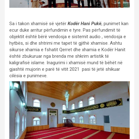
Sa i takon xhamisë së vjetër
Kodër Hani Pukë
, punimet kan
ecur duke arritur përfundimin e tyre. Pas përfundimit të
objektit është bërë vendosja e sistemit audio , vendosja e
hytbës, si dhe shtrimi me tapet të gjithë xhamise. Ashtu
sikurse xhamia e fshatit Qerret dhe xhamia e Kodër Hanit
është zbukuruar nga brenda me shkrim artistik të
kaligrafisë islame. Inagurimi i xhamisë mund të bëhët në
gjashtë mujorin e parë të vitit 2021 pasi të jetë shikuar
cilësia e punimeve.