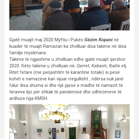
Gjatë muajit maj 2020 Myftiu i Pukës
Gëzim Kopani
në
kuadër të muajit Ramazan ka zhvilluar disa takime në disa
familje myslimane.
Takime të ngjashme u zhvilluan edhe gjatë muajit qershor
2020. Këto takime u zhvilluan në;
Qerret
,
Kabash
,
Iballe
etj.
Ritet fetare (me perjashtim të karantinë totale) si pesë
kohët e namazeve kan vijuar rregullisht , ndërsa nuk janë
falur disa xhuma si dhe një pjesë e madhe të namazit të
teravive kjo për shkak të pandemisë dhe udhëzimeve të
ardhura nga KMSH.