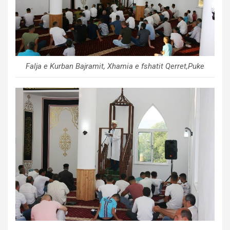
Falja e Kurban Bajramit, Xhamia e fshatit Qerret,Puke